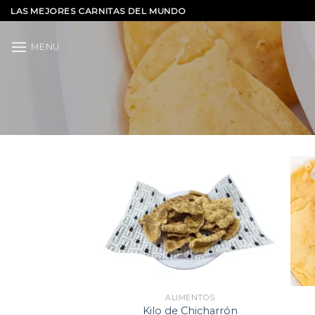
Skip
LAS MEJORES CARNITAS DEL MUNDO
to
content
MENU
Add to
wishlist
ALIMENTOS
Kilo de Chicharrón