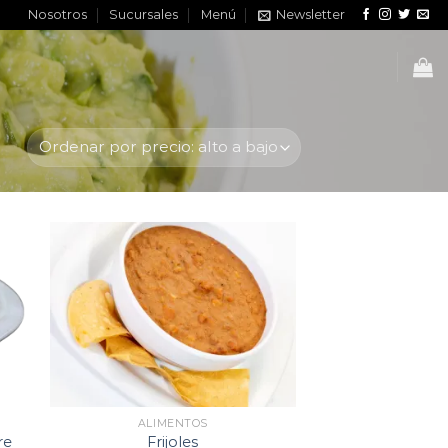
Nosotros
Sucursales
Menú
Newsletter
to
Add to
ist
wishlist
ALIMENTOS
re
Frijoles