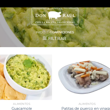
INICIO
/
GUARNICIONES
FILTRAR
Add to
Add 
wishlist
wishl
ALIMENTOS
ALIMENTOS
Guacamole
Patitas de puerco en vinag